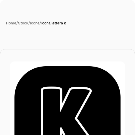
Home
/
Stock
/
Icone
/
Icona lettera k