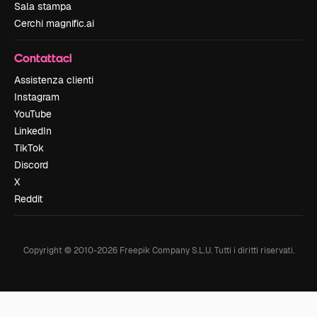
Sala stampa
Cerchi magnific.ai
Contattaci
Assistenza clienti
Instagram
YouTube
LinkedIn
TikTok
Discord
X
Reddit
Copyright © 2010-
2026
Freepik Company S.L.U.
Tutti i diritti riservati
.