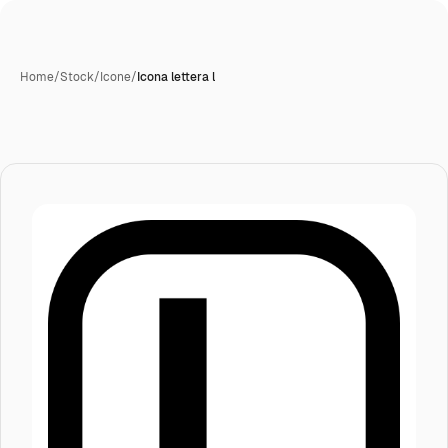
Home
/
Stock
/
Icone
/
Icona lettera l