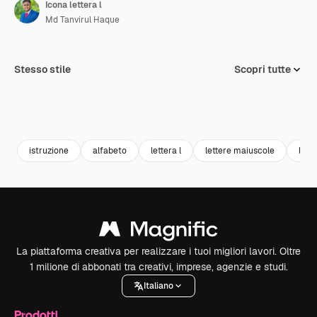
Icona lettera l
Md Tanvirul Haque
Stesso stile
Scopri tutte
istruzione
alfabeto
lettera l
lettere maiuscole
lett
La piattaforma creativa per realizzare i tuoi migliori lavori. Oltre
1 milione di abbonati tra creativi, imprese, agenzie e studi.
Italiano
Prodotti