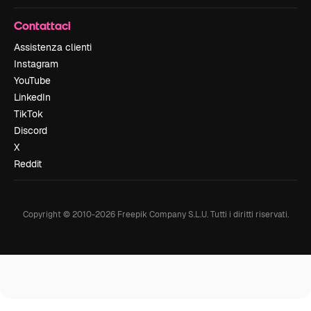
Contattaci
Assistenza clienti
Instagram
YouTube
LinkedIn
TikTok
Discord
X
Reddit
Copyright © 2010-
2026
Freepik Company S.L.U.
Tutti i diritti riservati
.