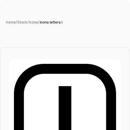
Home
/
Stock
/
Icone
/
Icona lettera l