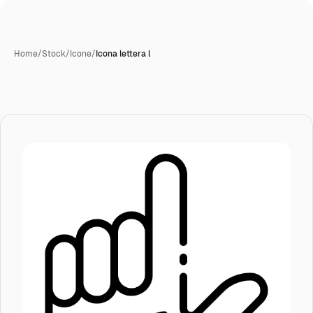
Home
/
Stock
/
Icone
/
Icona lettera l