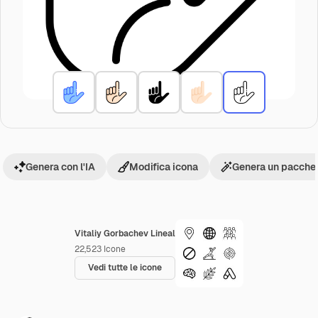
Genera con l'IA
Modifica icona
Genera un pacchet
Vitaliy Gorbachev Lineal
22,523
Icone
Vedi tutte le icone