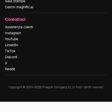
Sala stampa
Cerchi magnific.ai
Contattaci
Assistenza clienti
Instagram
YouTube
LinkedIn
TikTok
Discord
X
Reddit
Copyright © 2010-
2026
Freepik Company S.L.U.
Tutti i diritti riservati
.