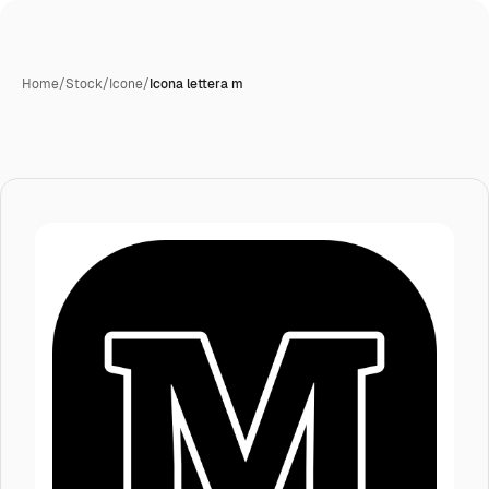
Home
/
Stock
/
Icone
/
Icona lettera m