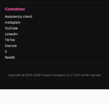
Contattaci
Assistenza clienti
Instagram
YouTube
LinkedIn
TikTok
Discord
X
Reddit
Copyright © 2010-
2026
Freepik Company S.L.U.
Tutti i diritti riservati
.