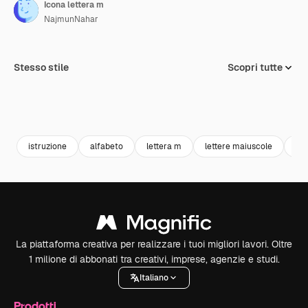
Icona lettera m
NajmunNahar
Stesso stile
Scopri tutte
istruzione
alfabeto
lettera m
lettere maiuscole
let
La piattaforma creativa per realizzare i tuoi migliori lavori. Oltre
1 milione di abbonati tra creativi, imprese, agenzie e studi.
Italiano
Prodotti