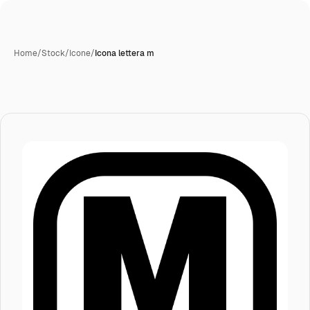
Home
/
Stock
/
Icone
/
Icona lettera m