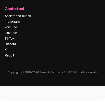
Contattaci
Assistenza clienti
Instagram
YouTube
LinkedIn
TikTok
Discord
X
Reddit
Copyright © 2010-
2026
Freepik Company S.L.U.
Tutti i diritti riservati
.