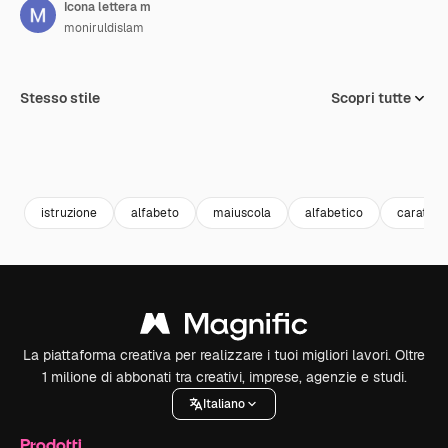
Icona lettera m
moniruldislam
Stesso stile
Scopri tutte
istruzione
alfabeto
maiuscola
alfabetico
carattere
La piattaforma creativa per realizzare i tuoi migliori lavori. Oltre
1 milione di abbonati tra creativi, imprese, agenzie e studi.
Italiano
Prodotti