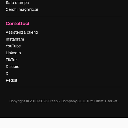
Sala stampa
Cerchi magnific.ai
Contattaci
Assistenza clienti
Instagram
YouTube
LinkedIn
TikTok
Discord
X
Reddit
Copyright © 2010-
2026
Freepik Company S.L.U.
Tutti i diritti riservati
.