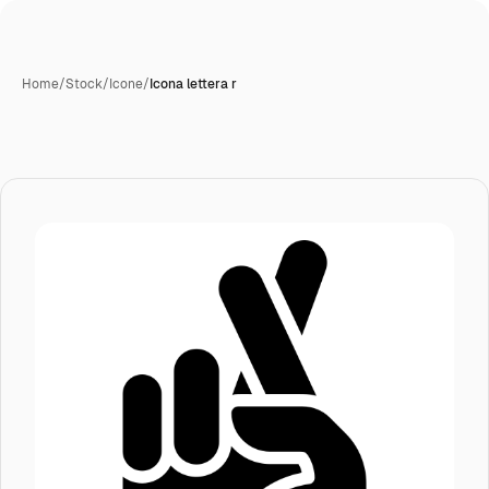
Home
/
Stock
/
Icone
/
Icona lettera r