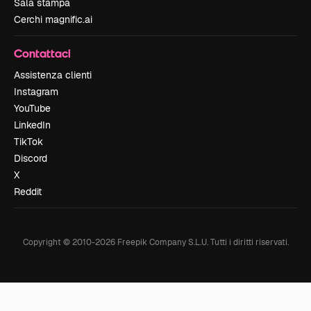
Sala stampa
Cerchi magnific.ai
Contattaci
Assistenza clienti
Instagram
YouTube
LinkedIn
TikTok
Discord
X
Reddit
Copyright © 2010-
2026
Freepik Company S.L.U.
Tutti i diritti riservati
.