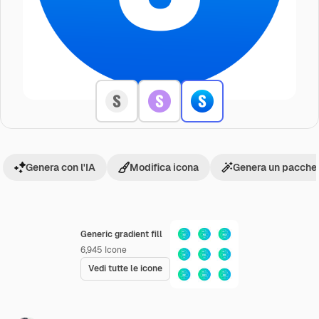
Genera con l'IA
Modifica icona
Genera un pacchet
Generic gradient fill
6,945
Icone
Vedi tutte le icone