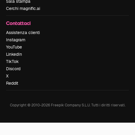
Sala stampa
Cerchi magnific.ai
Contattaci
Assistenza clienti
Instagram
YouTube
LinkedIn
TikTok
Discord
X
Reddit
Copyright © 2010-
2026
Freepik Company S.L.U.
Tutti i diritti riservati
.