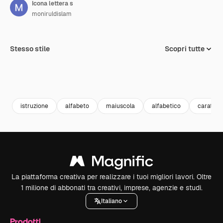
Icona lettera s
moniruldislam
Stesso stile
Scopri tutte
istruzione
alfabeto
maiuscola
alfabetico
carattere
La piattaforma creativa per realizzare i tuoi migliori lavori. Oltre
1 milione di abbonati tra creativi, imprese, agenzie e studi.
Italiano
Prodotti