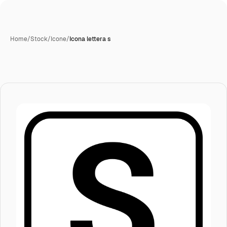
Home
/
Stock
/
Icone
/
Icona lettera s