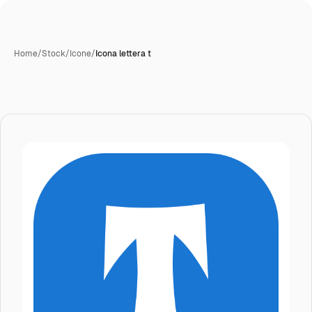
Home
/
Stock
/
Icone
/
Icona lettera t