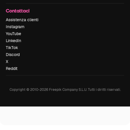
Contattaci
Assistenza clienti
Instagram
YouTube
LinkedIn
TikTok
Discord
X
Reddit
Copyright © 2010-
2026
Freepik Company S.L.U.
Tutti i diritti riservati
.