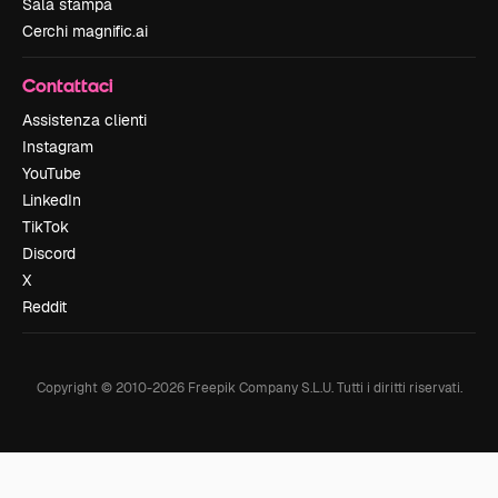
Sala stampa
Cerchi magnific.ai
Contattaci
Assistenza clienti
Instagram
YouTube
LinkedIn
TikTok
Discord
X
Reddit
Copyright © 2010-
2026
Freepik Company S.L.U.
Tutti i diritti riservati
.