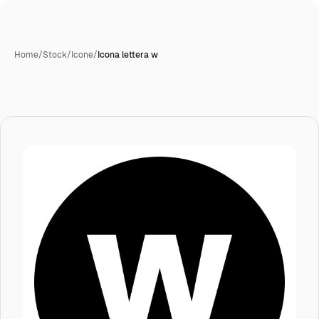
Home
/
Stock
/
Icone
/
Icona lettera w