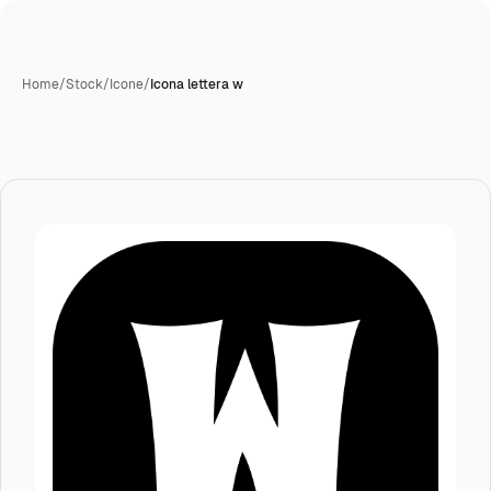
Home
/
Stock
/
Icone
/
Icona lettera w