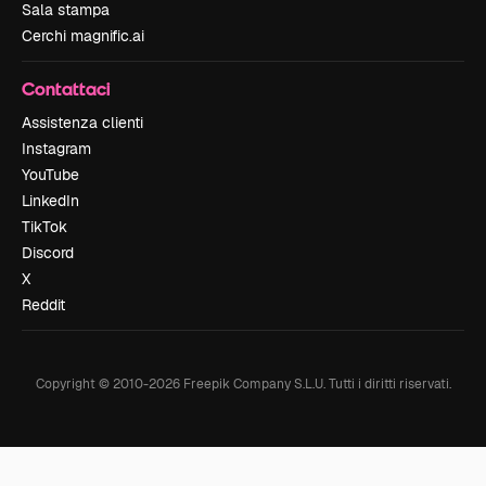
Sala stampa
Cerchi magnific.ai
Contattaci
Assistenza clienti
Instagram
YouTube
LinkedIn
TikTok
Discord
X
Reddit
Copyright © 2010-
2026
Freepik Company S.L.U.
Tutti i diritti riservati
.