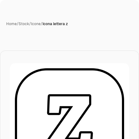
Home
/
Stock
/
Icone
/
Icona lettera z