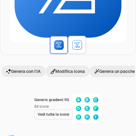
Genera con l'IA
Modifica icona
Genera un pacchet
Generic gradient fill
64
Icone
Vedi tutte le icone