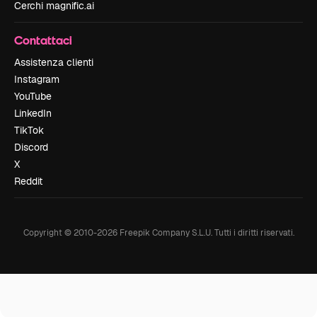
Cerchi magnific.ai
Contattaci
Assistenza clienti
Instagram
YouTube
LinkedIn
TikTok
Discord
X
Reddit
Copyright © 2010-
2026
Freepik Company S.L.U.
Tutti i diritti riservati
.