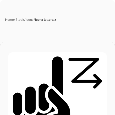
Home
/
Stock
/
Icone
/
Icona lettera z