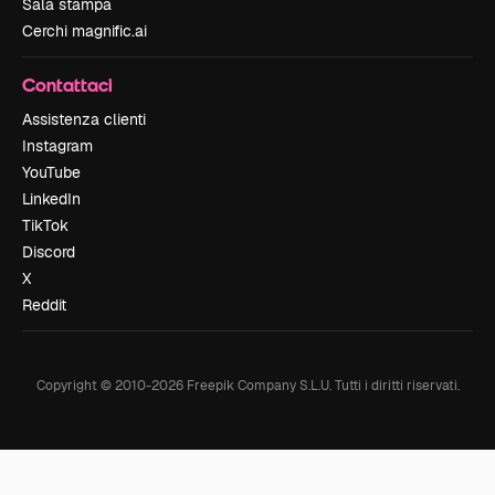
Sala stampa
Cerchi magnific.ai
Contattaci
Assistenza clienti
Instagram
YouTube
LinkedIn
TikTok
Discord
X
Reddit
Copyright © 2010-
2026
Freepik Company S.L.U.
Tutti i diritti riservati
.