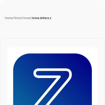
Home
/
Stock
/
Icone
/
Icona lettera z