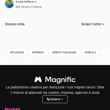
Icona lettera o
Md Tanvirul Haque
Stesso stile
Scopri tutte
istruzione
alfabeto
lettere maiuscole
lettera o
let
La piattaforma creativa per realizzare i tuoi migliori lavori. Oltre
1 milione di abbonati tra creativi, imprese, agenzie e studi.
Italiano
Prodotti