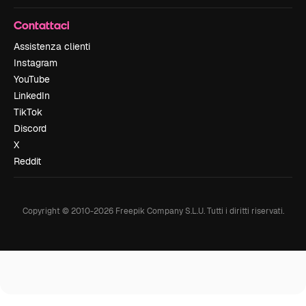
Contattaci
Assistenza clienti
Instagram
YouTube
LinkedIn
TikTok
Discord
X
Reddit
Copyright © 2010-
2026
Freepik Company S.L.U.
Tutti i diritti riservati
.