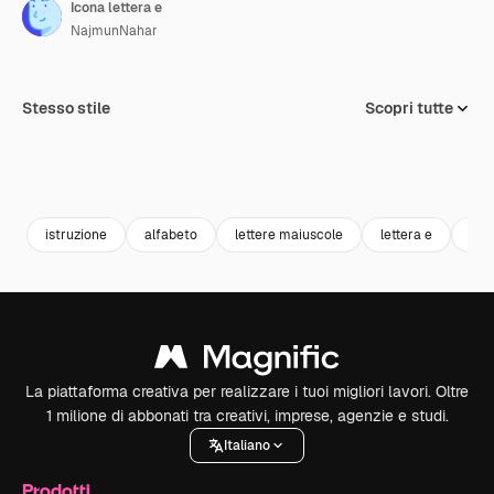
Icona lettera e
NajmunNahar
Stesso stile
Scopri tutte
istruzione
alfabeto
lettere maiuscole
lettera e
let
La piattaforma creativa per realizzare i tuoi migliori lavori. Oltre
1 milione di abbonati tra creativi, imprese, agenzie e studi.
Italiano
Prodotti