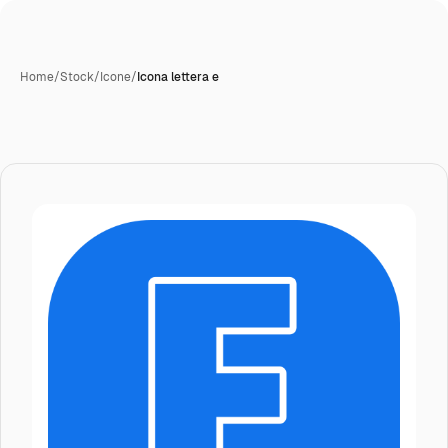
Home
/
Stock
/
Icone
/
Icona lettera e