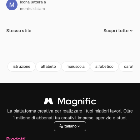
Icona lettera a
moniruldislam
Stesso stile
Scopri tutte
istruzione
alfabeto
maiuscola
alfabetico
carattere
La piattaforma creativa per realizzare i tuoi migliori lavori. Oltre
1 milione di abbonati tra creativi, imprese, agenzie e studi.
Italiano
Prodotti