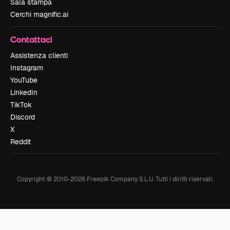
Sala stampa
Cerchi magnific.ai
Contattaci
Assistenza clienti
Instagram
YouTube
LinkedIn
TikTok
Discord
X
Reddit
Copyright © 2010-
2026
Freepik Company S.L.U.
Tutti i diritti riservati
.