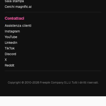
Sala stampa
Cerchi magnific.ai
Contattaci
Assistenza clienti
Instagram
YouTube
LinkedIn
TikTok
Discord
X
Reddit
Copyright © 2010-
2026
Freepik Company S.L.U.
Tutti i diritti riservati
.