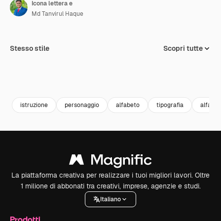
Icona lettera e
Md Tanvirul Haque
Stesso stile
Scopri tutte
istruzione
personaggio
alfabeto
tipografia
alfabet
La piattaforma creativa per realizzare i tuoi migliori lavori. Oltre
1 milione di abbonati tra creativi, imprese, agenzie e studi.
Italiano
Prodotti