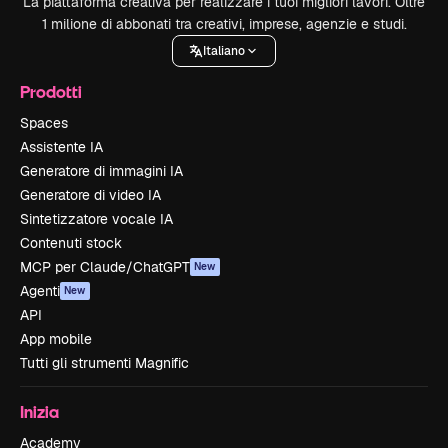
La piattaforma creativa per realizzare i tuoi migliori lavori. Oltre
1 milione di abbonati tra creativi, imprese, agenzie e studi.
Italiano
Prodotti
Spaces
Assistente IA
Generatore di immagini IA
Generatore di video IA
Sintetizzatore vocale IA
Contenuti stock
MCP per Claude/ChatGPT
New
Agenti
New
API
App mobile
Tutti gli strumenti Magnific
Inizia
Academy