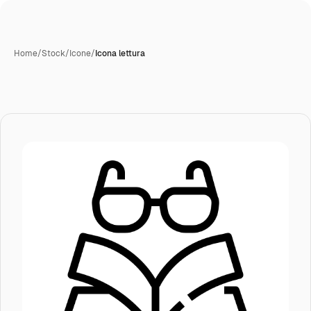
Home
/
Stock
/
Icone
/
Icona lettura