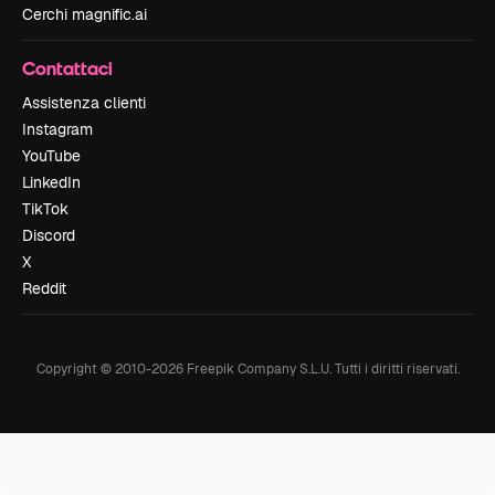
Cerchi magnific.ai
Contattaci
Assistenza clienti
Instagram
YouTube
LinkedIn
TikTok
Discord
X
Reddit
Copyright © 2010-
2026
Freepik Company S.L.U.
Tutti i diritti riservati
.