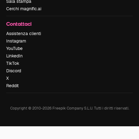
Sala stampa
Cerchi magnific.ai
Contattaci
Assistenza clienti
Instagram
YouTube
LinkedIn
TikTok
Discord
X
Reddit
Copyright © 2010-
2026
Freepik Company S.L.U.
Tutti i diritti riservati
.