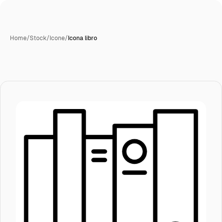
Home
/
Stock
/
Icone
/
Icona libro