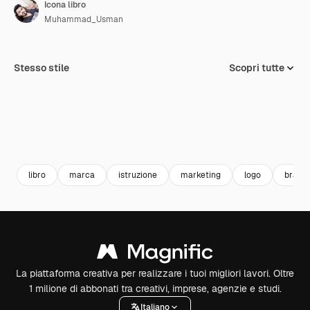
Icona libro
Muhammad_Usman
Stesso stile
Scopri tutte
libro
marca
istruzione
marketing
logo
brand
La piattaforma creativa per realizzare i tuoi migliori lavori. Oltre
1 milione di abbonati tra creativi, imprese, agenzie e studi.
Italiano