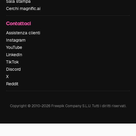
Sala stampa
Cerchi magnific.ai
Contattaci
Assistenza clienti
Instagram
YouTube
LinkedIn
TikTok
Discord
X
Reddit
Copyright © 2010-
2026
Freepik Company S.L.U.
Tutti i diritti riservati
.