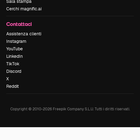
Sala stampa
Cerchi magnific.ai
Contattaci
Assistenza clienti
Instagram
YouTube
LinkedIn
TikTok
Discord
X
Reddit
Copyright © 2010-
2026
Freepik Company S.L.U.
Tutti i diritti riservati
.