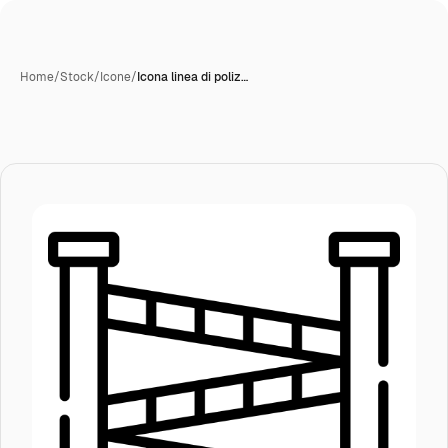
Home
/
Stock
/
Icone
/
Icona linea di poliz…