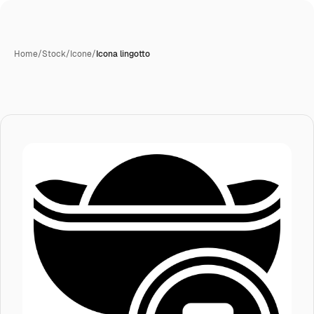
Home
/
Stock
/
Icone
/
Icona lingotto