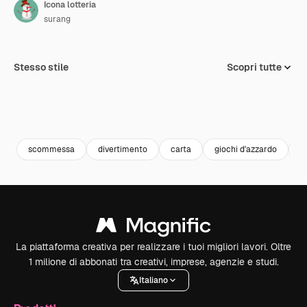
Icona lotteria
surang
Stesso stile
Scopri tutte
scommessa
divertimento
carta
giochi d'azzardo
lo
La piattaforma creativa per realizzare i tuoi migliori lavori. Oltre
1 milione di abbonati tra creativi, imprese, agenzie e studi.
Italiano