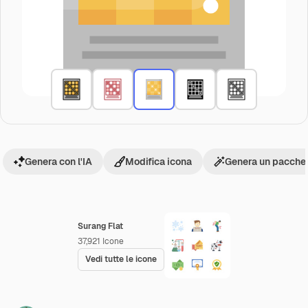
Genera con l'IA
Modifica icona
Genera un pacchet
Surang Flat
37,921
Icone
Vedi tutte le icone