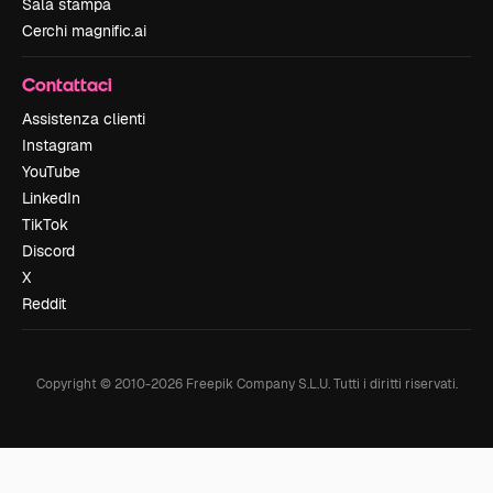
Sala stampa
Cerchi magnific.ai
Contattaci
Assistenza clienti
Instagram
YouTube
LinkedIn
TikTok
Discord
X
Reddit
Copyright © 2010-
2026
Freepik Company S.L.U.
Tutti i diritti riservati
.