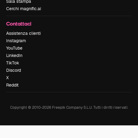
Sala stampa
Cerchi magnific.ai
Contattaci
Assistenza clienti
Instagram
YouTube
LinkedIn
TikTok
Discord
X
Reddit
Copyright © 2010-
2026
Freepik Company S.L.U.
Tutti i diritti riservati
.