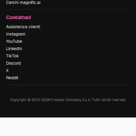
Cerchi magnific.ai
Contattaci
Assistenza clienti
Instagram
YouTube
LinkedIn
TikTok
Discord
X
Reddit
Copyright © 2010-
2026
Freepik Company S.L.U.
Tutti i diritti riservati
.