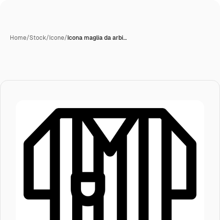
Home
/
Stock
/
Icone
/
Icona maglia da arbi…