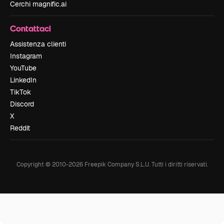
Cerchi magnific.ai
Contattaci
Assistenza clienti
Instagram
YouTube
LinkedIn
TikTok
Discord
X
Reddit
Copyright © 2010-
2026
Freepik Company S.L.U.
Tutti i diritti riservati
.