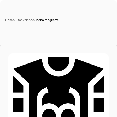
Home
/
Stock
/
Icone
/
Icona maglietta