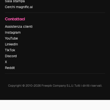
Sala stampa
Cerchi magnific.ai
Contattaci
Assistenza clienti
Instagram
YouTube
LinkedIn
TikTok
Discord
X
Reddit
Copyright © 2010-
2026
Freepik Company S.L.U.
Tutti i diritti riservati
.