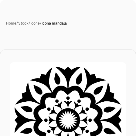
Home
/
Stock
/
Icone
/
Icona mandala