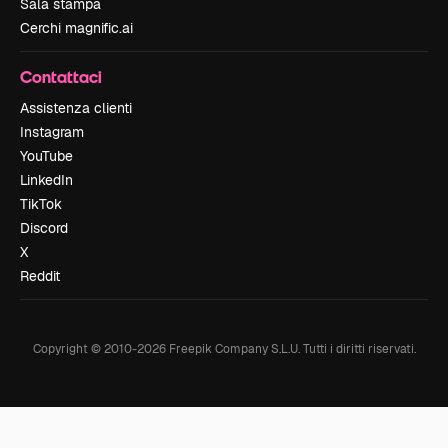
Sala stampa
Cerchi magnific.ai
Contattaci
Assistenza clienti
Instagram
YouTube
LinkedIn
TikTok
Discord
X
Reddit
Copyright © 2010-
2026
Freepik Company S.L.U.
Tutti i diritti riservati
.