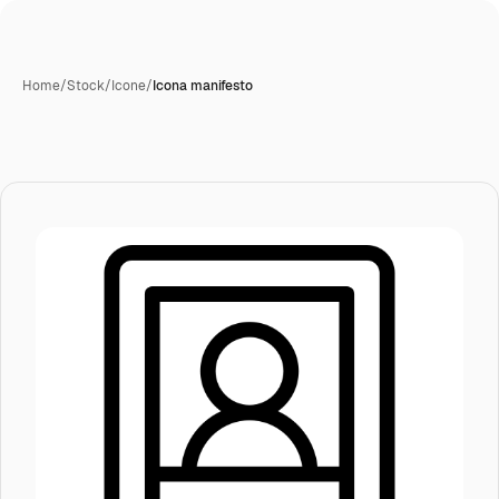
Home
/
Stock
/
Icone
/
Icona manifesto