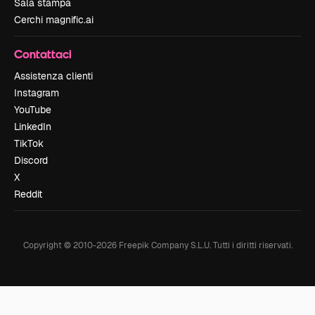
Sala stampa
Cerchi magnific.ai
Contattaci
Assistenza clienti
Instagram
YouTube
LinkedIn
TikTok
Discord
X
Reddit
Copyright © 2010-
2026
Freepik Company S.L.U.
Tutti i diritti riservati
.