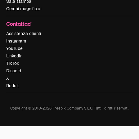
Sala stampa
Cerchi magnific.ai
Contattaci
Assistenza clienti
Instagram
YouTube
LinkedIn
TikTok
Discord
X
Reddit
Copyright © 2010-
2026
Freepik Company S.L.U.
Tutti i diritti riservati
.