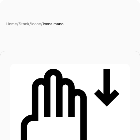
Home
/
Stock
/
Icone
/
Icona mano