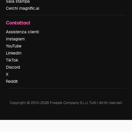
Sala stampa
Cerchi magnific.ai
Contattaci
Assistenza clienti
Instagram
YouTube
LinkedIn
TikTok
Discord
X
Reddit
Copyright © 2010-
2026
Freepik Company S.L.U.
Tutti i diritti riservati
.