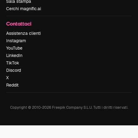
Sala stampa
Cerchi magnific.ai
Contattaci
Assistenza clienti
Instagram
YouTube
LinkedIn
TikTok
Discord
X
Reddit
Copyright © 2010-
2026
Freepik Company S.L.U.
Tutti i diritti riservati
.