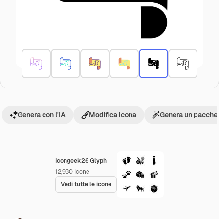
Genera con l'IA
Modifica icona
Genera un pacchet
Icongeek26 Glyph
12,930
Icone
Vedi tutte le icone