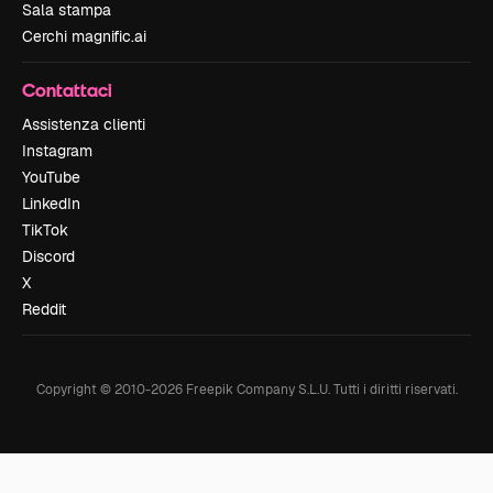
Sala stampa
Cerchi magnific.ai
Contattaci
Assistenza clienti
Instagram
YouTube
LinkedIn
TikTok
Discord
X
Reddit
Copyright © 2010-
2026
Freepik Company S.L.U.
Tutti i diritti riservati
.